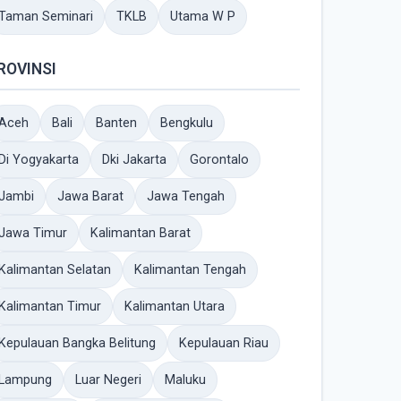
Taman Seminari
TKLB
Utama W P
ROVINSI
Aceh
Bali
Banten
Bengkulu
Di Yogyakarta
Dki Jakarta
Gorontalo
Jambi
Jawa Barat
Jawa Tengah
Jawa Timur
Kalimantan Barat
Kalimantan Selatan
Kalimantan Tengah
Kalimantan Timur
Kalimantan Utara
Kepulauan Bangka Belitung
Kepulauan Riau
Lampung
Luar Negeri
Maluku