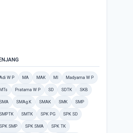
ENJANG
Adi W P
MA
MAK
MI
Madyama W P
MTs
Pratama W P
SD
SDTK
SKB
SMA
SMAg.K
SMAK
SMK
SMP
SMPTK
SMTK
SPK PG
SPK SD
SPK SMP
SPK SMA
SPK TK