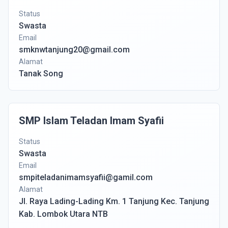
Status
Swasta
Email
smknwtanjung20@gmail.com
Alamat
Tanak Song
SMP Islam Teladan Imam Syafii
Status
Swasta
Email
smpiteladanimamsyafii@gamil.com
Alamat
Jl. Raya Lading-Lading Km. 1 Tanjung Kec. Tanjung
Kab. Lombok Utara NTB