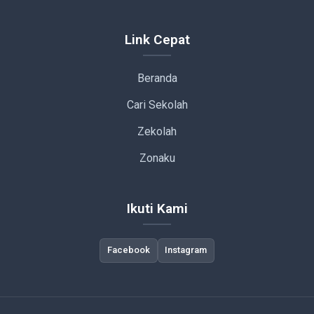
Link Cepat
Beranda
Cari Sekolah
Zekolah
Zonaku
Ikuti Kami
Facebook
Instagram