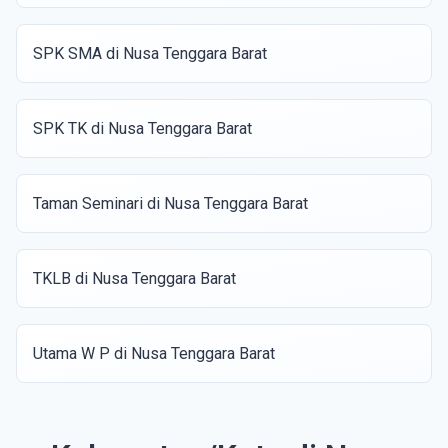
SPK SMA di Nusa Tenggara Barat
SPK TK di Nusa Tenggara Barat
Taman Seminari di Nusa Tenggara Barat
TKLB di Nusa Tenggara Barat
Utama W P di Nusa Tenggara Barat