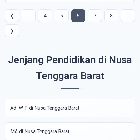
❮
...
4
5
6
7
8
...
❯
Jenjang Pendidikan di Nusa
Tenggara Barat
Adi W P di Nusa Tenggara Barat
MA di Nusa Tenggara Barat