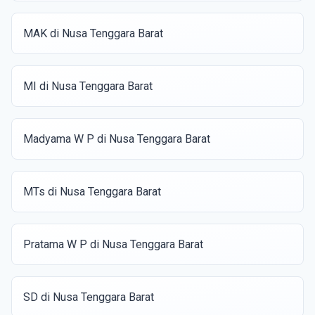
MAK di Nusa Tenggara Barat
MI di Nusa Tenggara Barat
Madyama W P di Nusa Tenggara Barat
MTs di Nusa Tenggara Barat
Pratama W P di Nusa Tenggara Barat
SD di Nusa Tenggara Barat