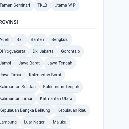
Taman Seminari
TKLB
Utama W P
ROVINSI
Aceh
Bali
Banten
Bengkulu
Di Yogyakarta
Dki Jakarta
Gorontalo
Jambi
Jawa Barat
Jawa Tengah
Jawa Timur
Kalimantan Barat
Kalimantan Selatan
Kalimantan Tengah
Kalimantan Timur
Kalimantan Utara
Kepulauan Bangka Belitung
Kepulauan Riau
Lampung
Luar Negeri
Maluku