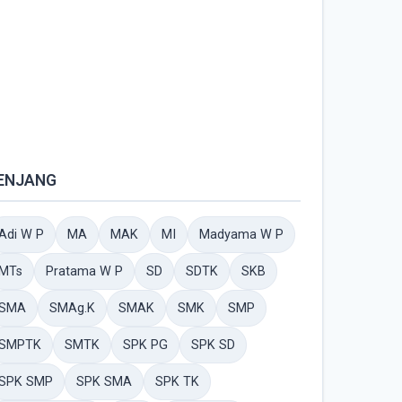
ENJANG
Adi W P
MA
MAK
MI
Madyama W P
MTs
Pratama W P
SD
SDTK
SKB
SMA
SMAg.K
SMAK
SMK
SMP
SMPTK
SMTK
SPK PG
SPK SD
SPK SMP
SPK SMA
SPK TK