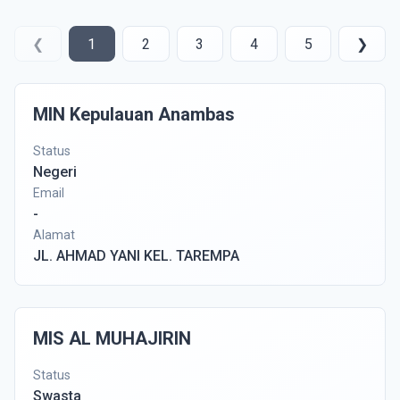
❮
1
2
3
4
5
❯
MIN Kepulauan Anambas
Status
Negeri
Email
-
Alamat
JL. AHMAD YANI KEL. TAREMPA
MIS AL MUHAJIRIN
Status
Swasta