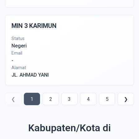
MIN 3 KARIMUN
Status
Negeri
Email
-
Alamat
JL. AHMAD YANI
❮
1
2
3
4
5
❯
Kabupaten/Kota di