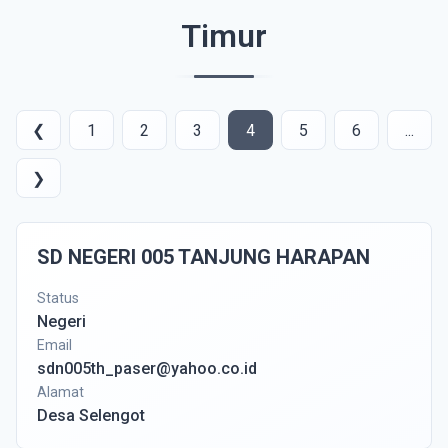
Timur
❮
1
2
3
4
5
6
...
❯
SD NEGERI 005 TANJUNG HARAPAN
Status
Negeri
Email
sdn005th_paser@yahoo.co.id
Alamat
Desa Selengot