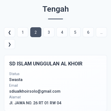
Tengah
❮
1
2
3
4
5
6
...
❯
SD ISLAM UNGGULAN AL KHOIR
Status
Swasta
Email
sdiualkhoirsolo@gmail.com
Alamat
Jl. JAWA NO. 26 RT 01 RW 04