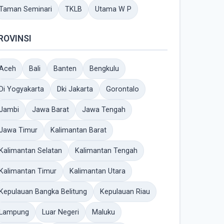
Taman Seminari
TKLB
Utama W P
ROVINSI
Aceh
Bali
Banten
Bengkulu
Di Yogyakarta
Dki Jakarta
Gorontalo
Jambi
Jawa Barat
Jawa Tengah
Jawa Timur
Kalimantan Barat
Kalimantan Selatan
Kalimantan Tengah
Kalimantan Timur
Kalimantan Utara
Kepulauan Bangka Belitung
Kepulauan Riau
Lampung
Luar Negeri
Maluku