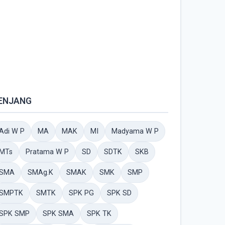
ENJANG
Adi W P
MA
MAK
MI
Madyama W P
MTs
Pratama W P
SD
SDTK
SKB
SMA
SMAg.K
SMAK
SMK
SMP
SMPTK
SMTK
SPK PG
SPK SD
SPK SMP
SPK SMA
SPK TK