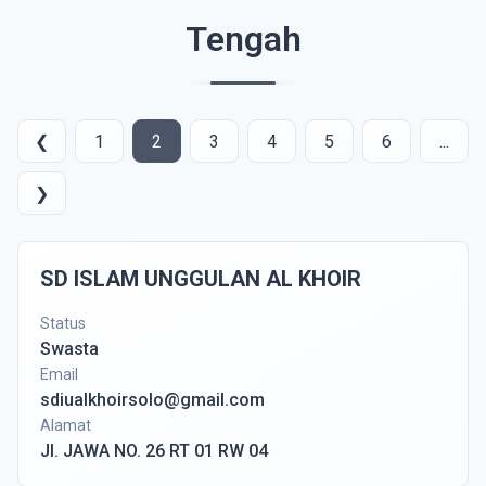
Tengah
❮
1
2
3
4
5
6
...
❯
SD ISLAM UNGGULAN AL KHOIR
Status
Swasta
Email
sdiualkhoirsolo@gmail.com
Alamat
Jl. JAWA NO. 26 RT 01 RW 04