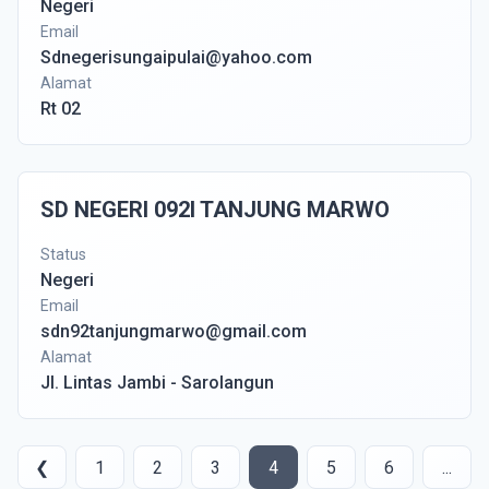
Negeri
Email
Sdnegerisungaipulai@yahoo.com
Alamat
Rt 02
SD NEGERI 092I TANJUNG MARWO
Status
Negeri
Email
sdn92tanjungmarwo@gmail.com
Alamat
Jl. Lintas Jambi - Sarolangun
❮
1
2
3
4
5
6
...