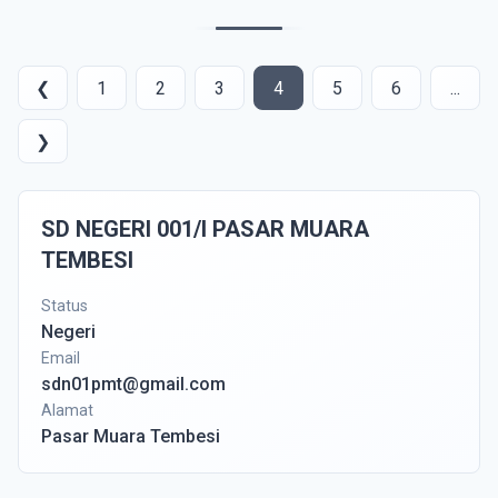
❮
1
2
3
4
5
6
...
❯
SD NEGERI 001/I PASAR MUARA
TEMBESI
Status
Negeri
Email
sdn01pmt@gmail.com
Alamat
Pasar Muara Tembesi