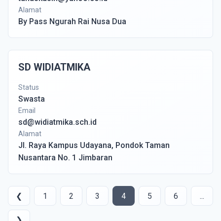
Alamat
By Pass Ngurah Rai Nusa Dua
SD WIDIATMIKA
Status
Swasta
Email
sd@widiatmika.sch.id
Alamat
Jl. Raya Kampus Udayana, Pondok Taman
Nusantara No. 1 Jimbaran
❮
1
2
3
4
5
6
...
❯