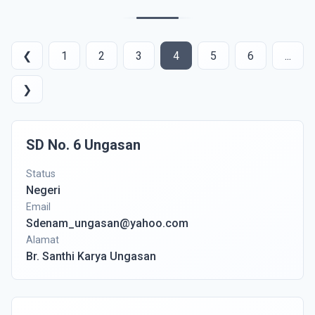
❮
1
2
3
4
5
6
...
❯
SD No. 6 Ungasan
Status
Negeri
Email
Sdenam_ungasan@yahoo.com
Alamat
Br. Santhi Karya Ungasan