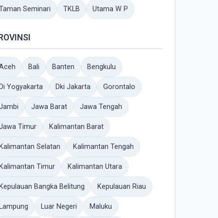
Taman Seminari
TKLB
Utama W P
ROVINSI
Aceh
Bali
Banten
Bengkulu
Di Yogyakarta
Dki Jakarta
Gorontalo
Jambi
Jawa Barat
Jawa Tengah
Jawa Timur
Kalimantan Barat
Kalimantan Selatan
Kalimantan Tengah
Kalimantan Timur
Kalimantan Utara
Kepulauan Bangka Belitung
Kepulauan Riau
Lampung
Luar Negeri
Maluku