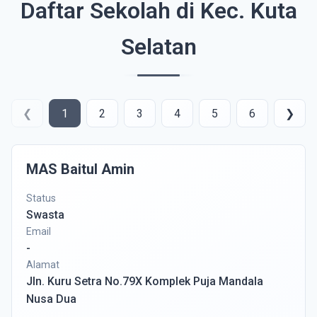
Daftar Sekolah di Kec. Kuta
Selatan
❮
1
2
3
4
5
6
❯
MAS Baitul Amin
Status
Swasta
Email
-
Alamat
Jln. Kuru Setra No.79X Komplek Puja Mandala
Nusa Dua