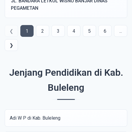
JL. BANDARA LETKOL WISNU BANJAR DINAS
PEGAMETAN
❮
1
2
3
4
5
6
...
❯
Jenjang Pendidikan di Kab.
Buleleng
Adi W P di Kab. Buleleng