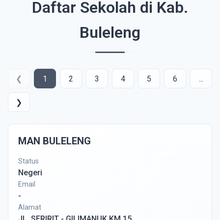
Daftar Sekolah di Kab.
Buleleng
❮
1
2
3
4
5
6
...
❯
MAN BULELENG
Status
Negeri
Email
-
Alamat
JL. SERIRIT - GILIMANUK KM 15