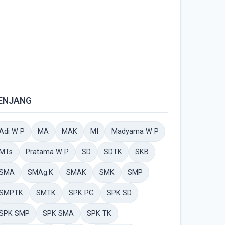
ENJANG
Adi W P
MA
MAK
MI
Madyama W P
MTs
Pratama W P
SD
SDTK
SKB
SMA
SMAg.K
SMAK
SMK
SMP
SMPTK
SMTK
SPK PG
SPK SD
SPK SMP
SPK SMA
SPK TK