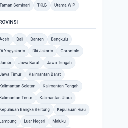
Taman Seminari
TKLB
Utama W P
ROVINSI
Aceh
Bali
Banten
Bengkulu
Di Yogyakarta
Dki Jakarta
Gorontalo
Jambi
Jawa Barat
Jawa Tengah
Jawa Timur
Kalimantan Barat
Kalimantan Selatan
Kalimantan Tengah
Kalimantan Timur
Kalimantan Utara
Kepulauan Bangka Belitung
Kepulauan Riau
Lampung
Luar Negeri
Maluku