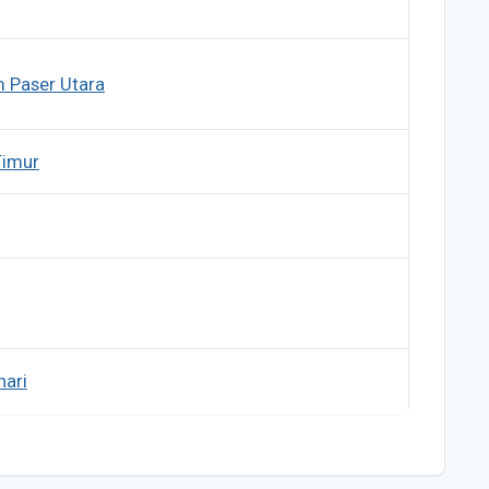
 Paser Utara
Timur
ari