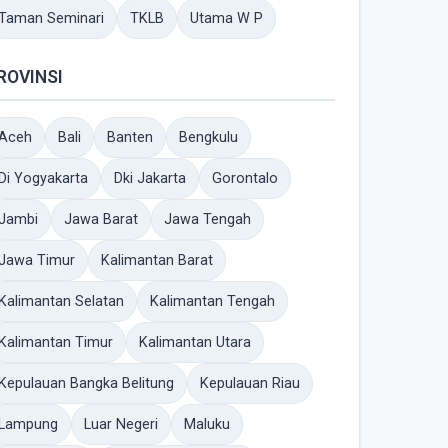
Taman Seminari
TKLB
Utama W P
ROVINSI
Aceh
Bali
Banten
Bengkulu
Di Yogyakarta
Dki Jakarta
Gorontalo
Jambi
Jawa Barat
Jawa Tengah
Jawa Timur
Kalimantan Barat
Kalimantan Selatan
Kalimantan Tengah
Kalimantan Timur
Kalimantan Utara
Kepulauan Bangka Belitung
Kepulauan Riau
Lampung
Luar Negeri
Maluku