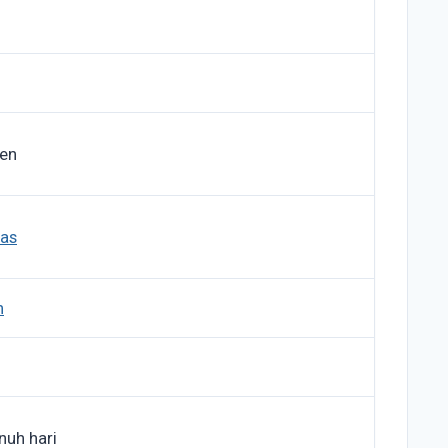
den
as
h
nuh hari