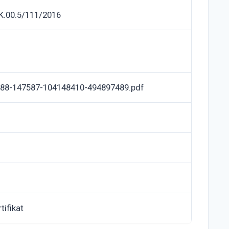
K.00.5/111/2016
88-147587-104148410-494897489.pdf
tifikat