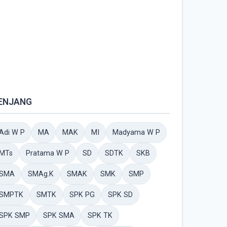
ENJANG
Adi W P
MA
MAK
MI
Madyama W P
MTs
Pratama W P
SD
SDTK
SKB
SMA
SMAg.K
SMAK
SMK
SMP
SMPTK
SMTK
SPK PG
SPK SD
SPK SMP
SPK SMA
SPK TK