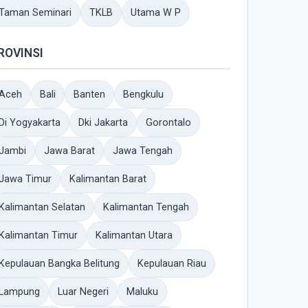
Taman Seminari
TKLB
Utama W P
ROVINSI
Aceh
Bali
Banten
Bengkulu
Di Yogyakarta
Dki Jakarta
Gorontalo
Jambi
Jawa Barat
Jawa Tengah
Jawa Timur
Kalimantan Barat
Kalimantan Selatan
Kalimantan Tengah
Kalimantan Timur
Kalimantan Utara
Kepulauan Bangka Belitung
Kepulauan Riau
Lampung
Luar Negeri
Maluku