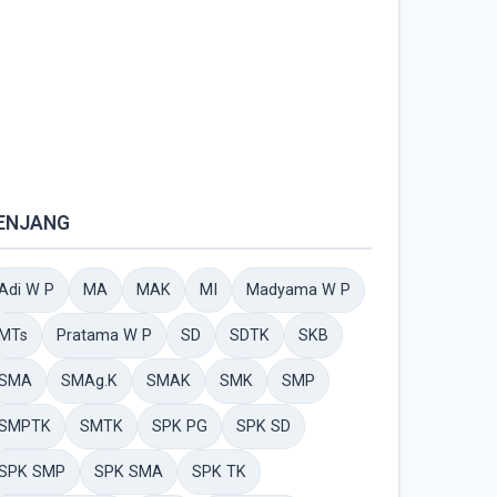
ENJANG
Adi W P
MA
MAK
MI
Madyama W P
MTs
Pratama W P
SD
SDTK
SKB
SMA
SMAg.K
SMAK
SMK
SMP
SMPTK
SMTK
SPK PG
SPK SD
SPK SMP
SPK SMA
SPK TK