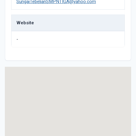
SungaiTebelianSMPNTIGA@yahoo.com
Website
-