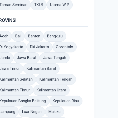
Taman Seminari
TKLB
Utama W P
ROVINSI
Aceh
Bali
Banten
Bengkulu
Di Yogyakarta
Dki Jakarta
Gorontalo
Jambi
Jawa Barat
Jawa Tengah
Jawa Timur
Kalimantan Barat
Kalimantan Selatan
Kalimantan Tengah
Kalimantan Timur
Kalimantan Utara
Kepulauan Bangka Belitung
Kepulauan Riau
Lampung
Luar Negeri
Maluku