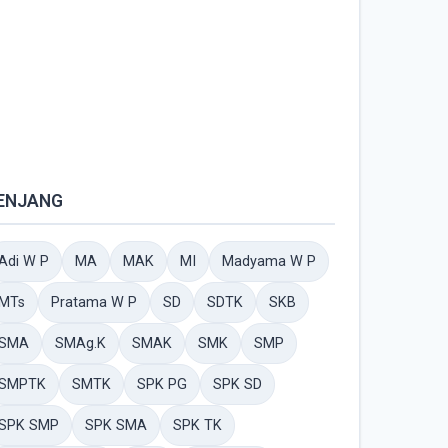
ENJANG
Adi W P
MA
MAK
MI
Madyama W P
MTs
Pratama W P
SD
SDTK
SKB
SMA
SMAg.K
SMAK
SMK
SMP
SMPTK
SMTK
SPK PG
SPK SD
SPK SMP
SPK SMA
SPK TK