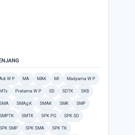
ENJANG
Adi W P
MA
MAK
MI
Madyama W P
MTs
Pratama W P
SD
SDTK
SKB
SMA
SMAg.K
SMAK
SMK
SMP
SMPTK
SMTK
SPK PG
SPK SD
SPK SMP
SPK SMA
SPK TK