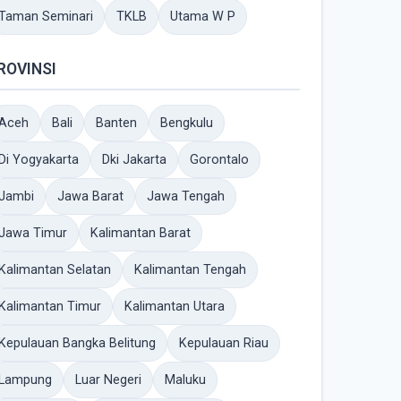
Taman Seminari
TKLB
Utama W P
ROVINSI
Aceh
Bali
Banten
Bengkulu
Di Yogyakarta
Dki Jakarta
Gorontalo
Jambi
Jawa Barat
Jawa Tengah
Jawa Timur
Kalimantan Barat
Kalimantan Selatan
Kalimantan Tengah
Kalimantan Timur
Kalimantan Utara
Kepulauan Bangka Belitung
Kepulauan Riau
Lampung
Luar Negeri
Maluku