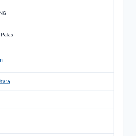
ANG
 Palas
an
Utara