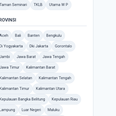
Taman Seminari
TKLB
Utama W P
ROVINSI
Aceh
Bali
Banten
Bengkulu
Di Yogyakarta
Dki Jakarta
Gorontalo
Jambi
Jawa Barat
Jawa Tengah
Jawa Timur
Kalimantan Barat
Kalimantan Selatan
Kalimantan Tengah
Kalimantan Timur
Kalimantan Utara
Kepulauan Bangka Belitung
Kepulauan Riau
Lampung
Luar Negeri
Maluku