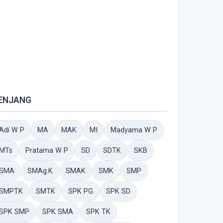
ENJANG
Adi W P
MA
MAK
MI
Madyama W P
MTs
Pratama W P
SD
SDTK
SKB
SMA
SMAg.K
SMAK
SMK
SMP
SMPTK
SMTK
SPK PG
SPK SD
SPK SMP
SPK SMA
SPK TK