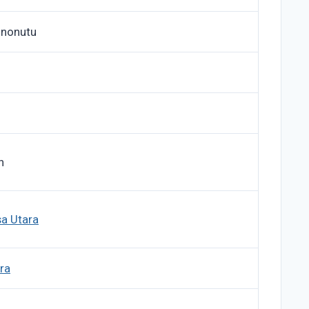
ononutu
n
a Utara
ra