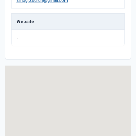
smpgr2suruh@gmail.com
Website
-