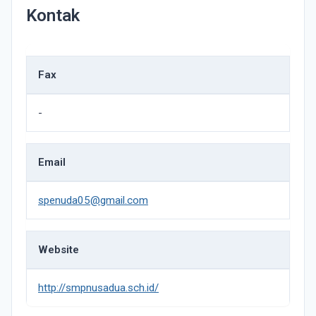
Kontak
Fax
-
Email
spenuda05@gmail.com
Website
http://smpnusadua.sch.id/