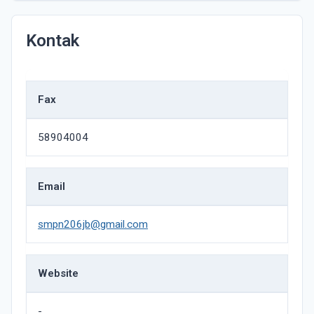
Kontak
Fax
58904004
Email
smpn206jb@gmail.com
Website
-