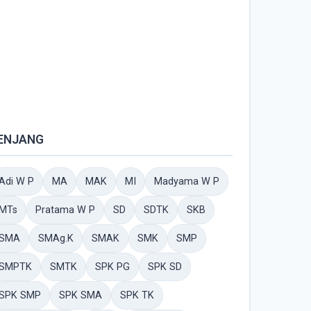
ENJANG
Adi W P
MA
MAK
MI
Madyama W P
MTs
Pratama W P
SD
SDTK
SKB
SMA
SMAg.K
SMAK
SMK
SMP
SMPTK
SMTK
SPK PG
SPK SD
SPK SMP
SPK SMA
SPK TK