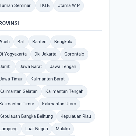
Taman Seminari
TKLB
Utama W P
ROVINSI
Aceh
Bali
Banten
Bengkulu
Di Yogyakarta
Dki Jakarta
Gorontalo
Jambi
Jawa Barat
Jawa Tengah
Jawa Timur
Kalimantan Barat
Kalimantan Selatan
Kalimantan Tengah
Kalimantan Timur
Kalimantan Utara
Kepulauan Bangka Belitung
Kepulauan Riau
Lampung
Luar Negeri
Maluku