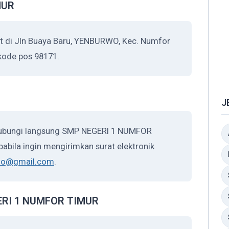
MUR
di Jln Buaya Baru, YENBURWO, Kec. Numfor
kode pos 98171.
J
ghubungi langsung SMP NEGERI 1 NUMFOR
abila ingin mengirimkan surat elektronik
wo@gmail.com
.
GERI 1 NUMFOR TIMUR