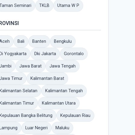
Taman Seminari
TKLB
Utama W P
ROVINSI
Aceh
Bali
Banten
Bengkulu
Di Yogyakarta
Dki Jakarta
Gorontalo
Jambi
Jawa Barat
Jawa Tengah
Jawa Timur
Kalimantan Barat
Kalimantan Selatan
Kalimantan Tengah
Kalimantan Timur
Kalimantan Utara
Kepulauan Bangka Belitung
Kepulauan Riau
Lampung
Luar Negeri
Maluku