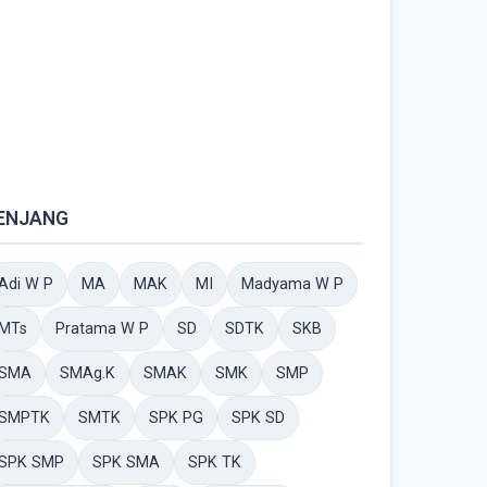
ENJANG
Adi W P
MA
MAK
MI
Madyama W P
MTs
Pratama W P
SD
SDTK
SKB
SMA
SMAg.K
SMAK
SMK
SMP
SMPTK
SMTK
SPK PG
SPK SD
SPK SMP
SPK SMA
SPK TK