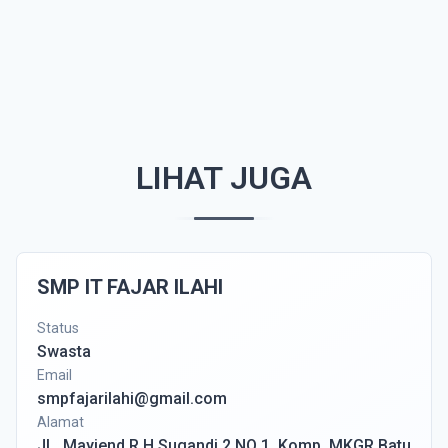
LIHAT JUGA
SMP IT FAJAR ILAHI
Status
Swasta
Email
smpfajarilahi@gmail.com
Alamat
JL. Mayjend R.H Sugandi 2 NO 1, Komp. MKGR Batu