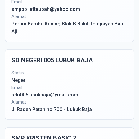
Email
smpbp_attaubah@yahoo.com
Alamat
Perum Bambu Kuning Blok B Bukit Tempayan Batu
Aji
SD NEGERI 005 LUBUK BAJA
Status
Negeri
Email
sdn005lubukbaja@ymail.com
Alamat
Jl.Raden Patah no.70C - Lubuk Baja
SMP KRISTEN BASIC 2