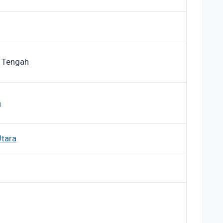
n Tengah
n
Utara