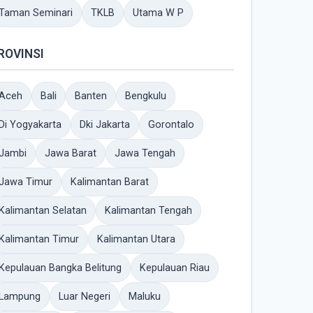
Taman Seminari
TKLB
Utama W P
ROVINSI
Aceh
Bali
Banten
Bengkulu
Di Yogyakarta
Dki Jakarta
Gorontalo
Jambi
Jawa Barat
Jawa Tengah
Jawa Timur
Kalimantan Barat
Kalimantan Selatan
Kalimantan Tengah
Kalimantan Timur
Kalimantan Utara
Kepulauan Bangka Belitung
Kepulauan Riau
Lampung
Luar Negeri
Maluku