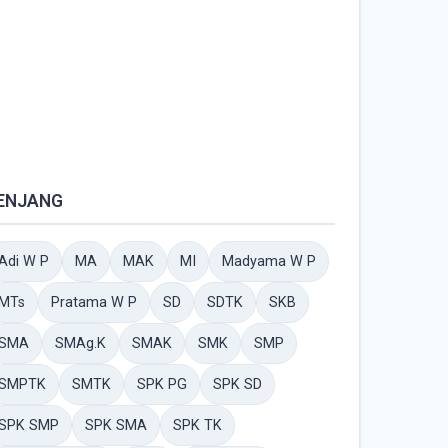
ENJANG
Adi W P
MA
MAK
MI
Madyama W P
MTs
Pratama W P
SD
SDTK
SKB
SMA
SMAg.K
SMAK
SMK
SMP
SMPTK
SMTK
SPK PG
SPK SD
SPK SMP
SPK SMA
SPK TK