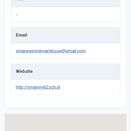
-
Email
smanegeriminyambouw@gmail.com
Website
http://smanmyb2sch.id