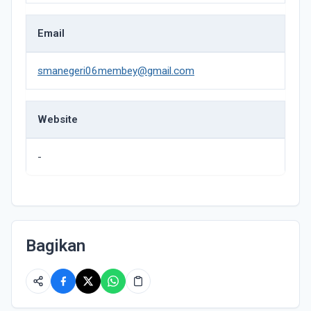
Email
smanegeri06membey@gmail.com
Website
-
Bagikan