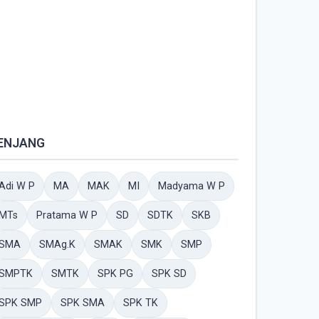
ENJANG
Adi W P
MA
MAK
MI
Madyama W P
MTs
Pratama W P
SD
SDTK
SKB
SMA
SMAg.K
SMAK
SMK
SMP
SMPTK
SMTK
SPK PG
SPK SD
SPK SMP
SPK SMA
SPK TK