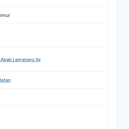
Timur
 Abab Lematang Ilir
latan