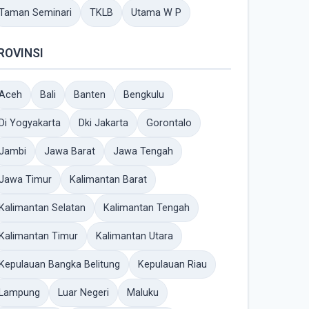
Taman Seminari
TKLB
Utama W P
ROVINSI
Aceh
Bali
Banten
Bengkulu
Di Yogyakarta
Dki Jakarta
Gorontalo
Jambi
Jawa Barat
Jawa Tengah
Jawa Timur
Kalimantan Barat
Kalimantan Selatan
Kalimantan Tengah
Kalimantan Timur
Kalimantan Utara
Kepulauan Bangka Belitung
Kepulauan Riau
Lampung
Luar Negeri
Maluku