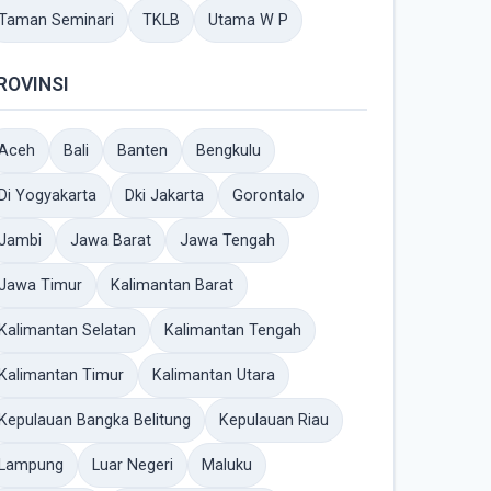
Taman Seminari
TKLB
Utama W P
ROVINSI
Aceh
Bali
Banten
Bengkulu
Di Yogyakarta
Dki Jakarta
Gorontalo
Jambi
Jawa Barat
Jawa Tengah
Jawa Timur
Kalimantan Barat
Kalimantan Selatan
Kalimantan Tengah
Kalimantan Timur
Kalimantan Utara
Kepulauan Bangka Belitung
Kepulauan Riau
Lampung
Luar Negeri
Maluku