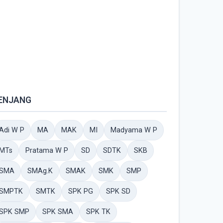
ENJANG
Adi W P
MA
MAK
MI
Madyama W P
MTs
Pratama W P
SD
SDTK
SKB
SMA
SMAg.K
SMAK
SMK
SMP
SMPTK
SMTK
SPK PG
SPK SD
SPK SMP
SPK SMA
SPK TK