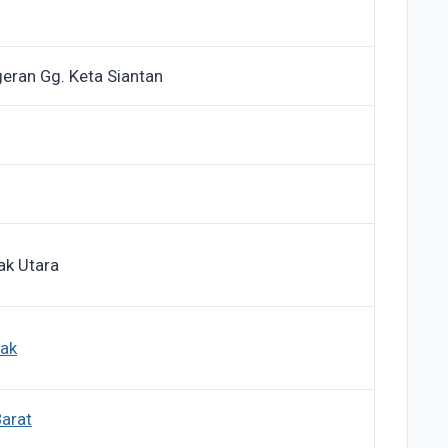
ngeran Gg. Keta Siantan
ak Utara
nak
arat