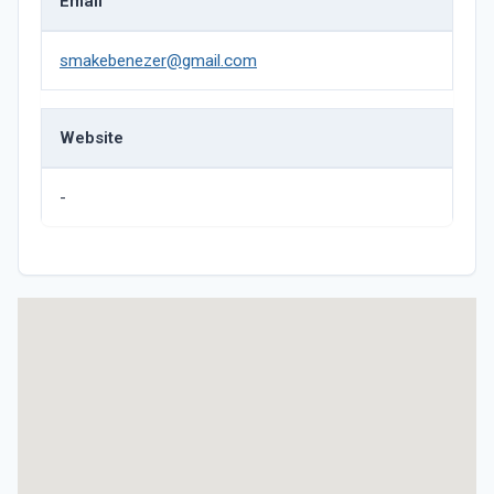
Email
smakebenezer@gmail.com
Website
-