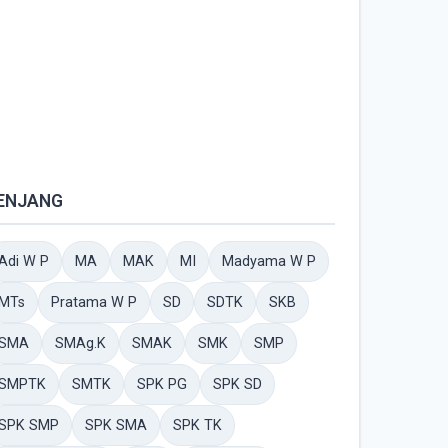
ENJANG
Adi W P
MA
MAK
MI
Madyama W P
MTs
Pratama W P
SD
SDTK
SKB
SMA
SMAg.K
SMAK
SMK
SMP
SMPTK
SMTK
SPK PG
SPK SD
SPK SMP
SPK SMA
SPK TK