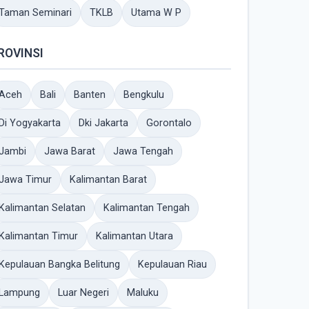
Taman Seminari
TKLB
Utama W P
ROVINSI
Aceh
Bali
Banten
Bengkulu
Di Yogyakarta
Dki Jakarta
Gorontalo
Jambi
Jawa Barat
Jawa Tengah
Jawa Timur
Kalimantan Barat
Kalimantan Selatan
Kalimantan Tengah
Kalimantan Timur
Kalimantan Utara
Kepulauan Bangka Belitung
Kepulauan Riau
Lampung
Luar Negeri
Maluku