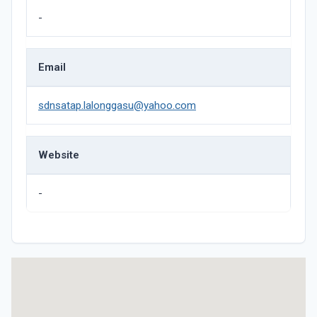
-
Email
sdnsatap.lalonggasu@yahoo.com
Website
-