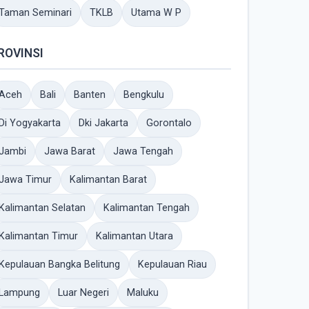
Taman Seminari
TKLB
Utama W P
ROVINSI
Aceh
Bali
Banten
Bengkulu
Di Yogyakarta
Dki Jakarta
Gorontalo
Jambi
Jawa Barat
Jawa Tengah
Jawa Timur
Kalimantan Barat
Kalimantan Selatan
Kalimantan Tengah
Kalimantan Timur
Kalimantan Utara
Kepulauan Bangka Belitung
Kepulauan Riau
Lampung
Luar Negeri
Maluku