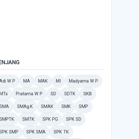
ENJANG
Adi W P
MA
MAK
MI
Madyama W P
MTs
Pratama W P
SD
SDTK
SKB
SMA
SMAg.K
SMAK
SMK
SMP
SMPTK
SMTK
SPK PG
SPK SD
SPK SMP
SPK SMA
SPK TK