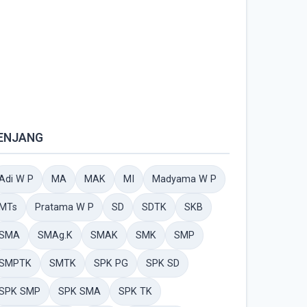
ENJANG
Adi W P
MA
MAK
MI
Madyama W P
MTs
Pratama W P
SD
SDTK
SKB
SMA
SMAg.K
SMAK
SMK
SMP
SMPTK
SMTK
SPK PG
SPK SD
SPK SMP
SPK SMA
SPK TK