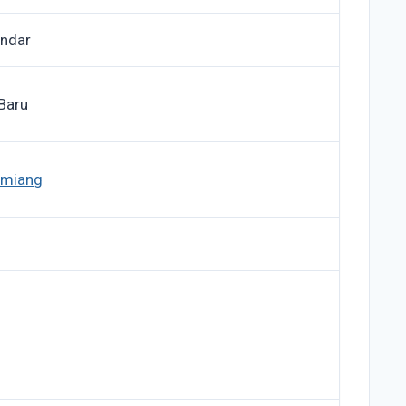
ndar
Baru
amiang