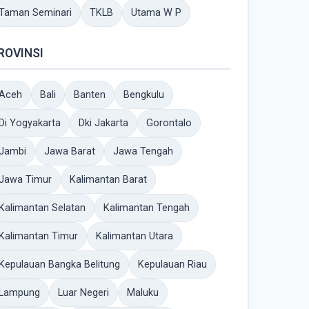
Taman Seminari
TKLB
Utama W P
ROVINSI
Aceh
Bali
Banten
Bengkulu
Di Yogyakarta
Dki Jakarta
Gorontalo
Jambi
Jawa Barat
Jawa Tengah
Jawa Timur
Kalimantan Barat
Kalimantan Selatan
Kalimantan Tengah
Kalimantan Timur
Kalimantan Utara
Kepulauan Bangka Belitung
Kepulauan Riau
Lampung
Luar Negeri
Maluku