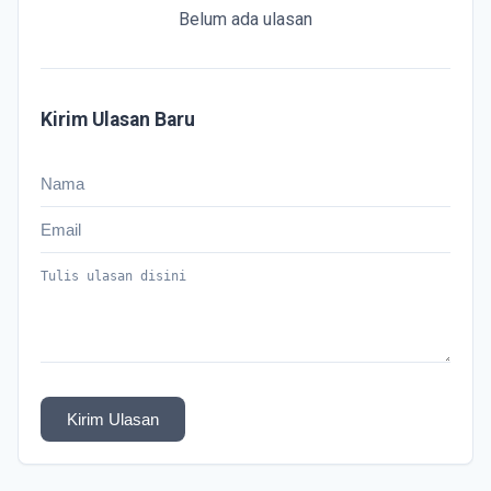
Belum ada ulasan
Kirim Ulasan Baru
Kirim Ulasan