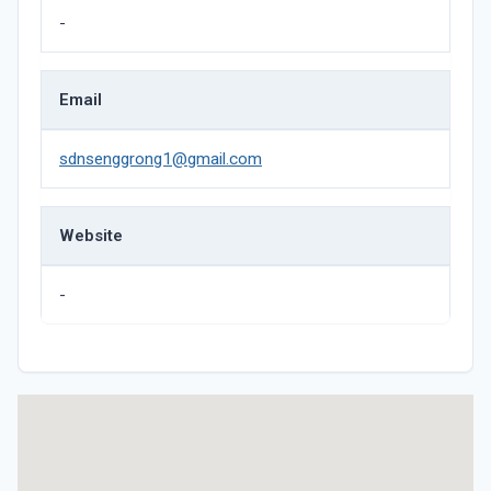
-
Email
sdnsenggrong1@gmail.com
Website
-