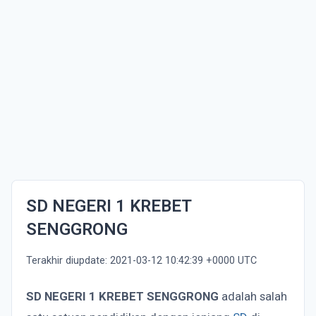
SD NEGERI 1 KREBET
SENGGRONG
Terakhir diupdate: 2021-03-12 10:42:39 +0000 UTC
SD NEGERI 1 KREBET SENGGRONG
adalah salah