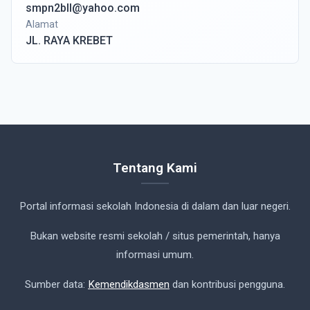
smpn2bll@yahoo.com
Alamat
JL. RAYA KREBET
Tentang Kami
Portal informasi sekolah Indonesia di dalam dan luar negeri.
Bukan website resmi sekolah / situs pemerintah, hanya
informasi umum.
Sumber data:
Kemendikdasmen
dan kontribusi pengguna.