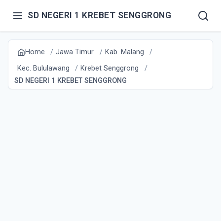
SD NEGERI 1 KREBET SENGGRONG
Home
Jawa Timur
Kab. Malang
Kec. Bululawang
Krebet Senggrong
SD NEGERI 1 KREBET SENGGRONG