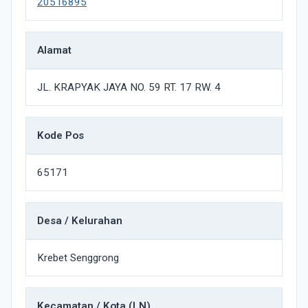
20516895
Alamat
JL. KRAPYAK JAYA NO. 59 RT. 17 RW. 4
Kode Pos
65171
Desa / Kelurahan
Krebet Senggrong
Kecamatan / Kota (LN)