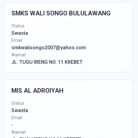
SMKS WALI SONGO BULULAWANG
Status
Swasta
Email
smkwalisongo2007@yahoo.com
Alamat
JL. TUGU IRENG NO. 11 KREBET
MIS AL ADROIYAH
Status
Swasta
Email
-
Alamat