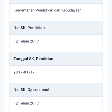
Kementerian Pendidikan dan Kebudayaan
No. SK. Pendirian
12 Tahun 2017
Tanggal SK. Pendirian
2017-01-17
No. SK. Operasional
12 Tahun 2017