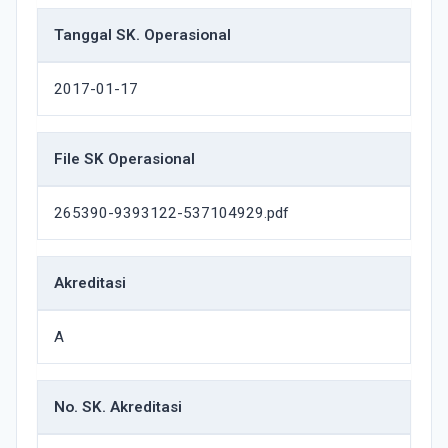
Tanggal SK. Operasional
2017-01-17
File SK Operasional
265390-9393122-537104929.pdf
Akreditasi
A
No. SK. Akreditasi