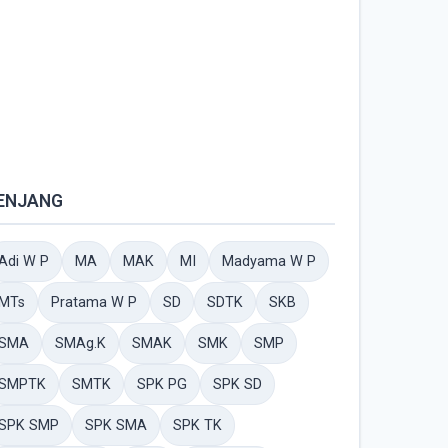
ENJANG
Adi W P
MA
MAK
MI
Madyama W P
MTs
Pratama W P
SD
SDTK
SKB
SMA
SMAg.K
SMAK
SMK
SMP
SMPTK
SMTK
SPK PG
SPK SD
SPK SMP
SPK SMA
SPK TK