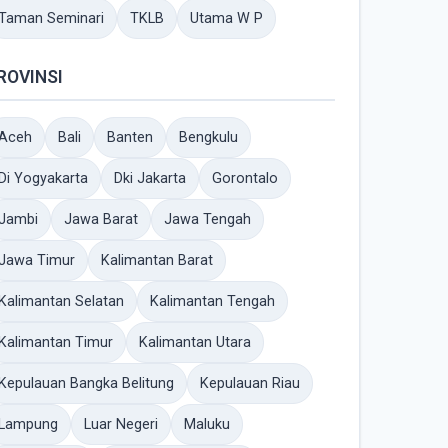
Taman Seminari
TKLB
Utama W P
ROVINSI
Aceh
Bali
Banten
Bengkulu
Di Yogyakarta
Dki Jakarta
Gorontalo
Jambi
Jawa Barat
Jawa Tengah
Jawa Timur
Kalimantan Barat
Kalimantan Selatan
Kalimantan Tengah
Kalimantan Timur
Kalimantan Utara
Kepulauan Bangka Belitung
Kepulauan Riau
Lampung
Luar Negeri
Maluku