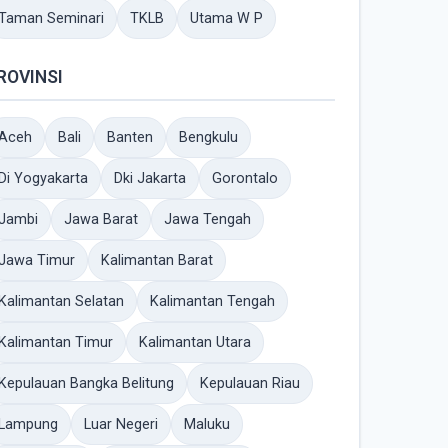
Taman Seminari
TKLB
Utama W P
ROVINSI
Aceh
Bali
Banten
Bengkulu
Di Yogyakarta
Dki Jakarta
Gorontalo
Jambi
Jawa Barat
Jawa Tengah
Jawa Timur
Kalimantan Barat
Kalimantan Selatan
Kalimantan Tengah
Kalimantan Timur
Kalimantan Utara
Kepulauan Bangka Belitung
Kepulauan Riau
Lampung
Luar Negeri
Maluku