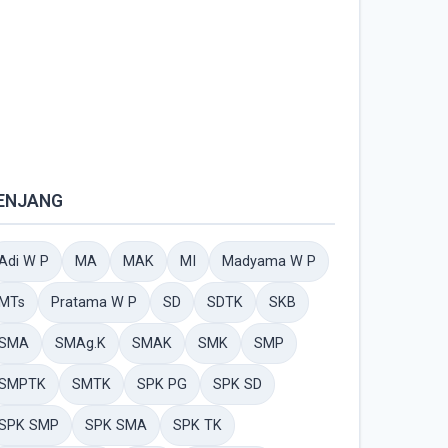
ENJANG
Adi W P
MA
MAK
MI
Madyama W P
MTs
Pratama W P
SD
SDTK
SKB
SMA
SMAg.K
SMAK
SMK
SMP
SMPTK
SMTK
SPK PG
SPK SD
SPK SMP
SPK SMA
SPK TK