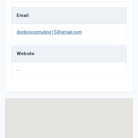
Email
donboscomuting15@gmail.com
Website
-