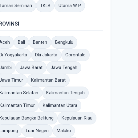
Taman Seminari
TKLB
Utama W P
ROVINSI
Aceh
Bali
Banten
Bengkulu
Di Yogyakarta
Dki Jakarta
Gorontalo
Jambi
Jawa Barat
Jawa Tengah
Jawa Timur
Kalimantan Barat
Kalimantan Selatan
Kalimantan Tengah
Kalimantan Timur
Kalimantan Utara
Kepulauan Bangka Belitung
Kepulauan Riau
Lampung
Luar Negeri
Maluku