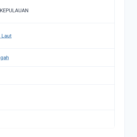
 KEPULAUAN
 Laut
ngah