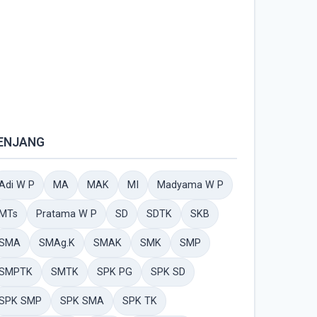
ENJANG
Adi W P
MA
MAK
MI
Madyama W P
MTs
Pratama W P
SD
SDTK
SKB
SMA
SMAg.K
SMAK
SMK
SMP
SMPTK
SMTK
SPK PG
SPK SD
SPK SMP
SPK SMA
SPK TK