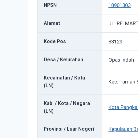
NPSN
10901303
Alamat
JL. RE. MAR
Kode Pos
33129
Desa / Kelurahan
Opas Indah
Kecamatan / Kota
Kec. Taman S
(LN)
Kab. / Kota / Negara
Kota Pangka
(LN)
Provinsi / Luar Negeri
Kepulauan B