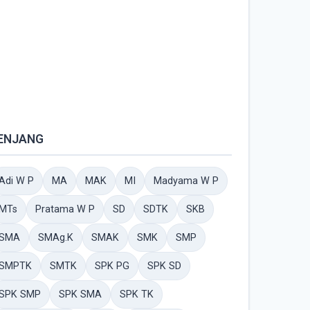
ENJANG
Adi W P
MA
MAK
MI
Madyama W P
MTs
Pratama W P
SD
SDTK
SKB
SMA
SMAg.K
SMAK
SMK
SMP
SMPTK
SMTK
SPK PG
SPK SD
SPK SMP
SPK SMA
SPK TK