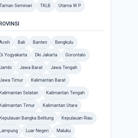
Taman Seminari
TKLB
Utama W P
ROVINSI
Aceh
Bali
Banten
Bengkulu
Di Yogyakarta
Dki Jakarta
Gorontalo
Jambi
Jawa Barat
Jawa Tengah
Jawa Timur
Kalimantan Barat
Kalimantan Selatan
Kalimantan Tengah
Kalimantan Timur
Kalimantan Utara
Kepulauan Bangka Belitung
Kepulauan Riau
Lampung
Luar Negeri
Maluku