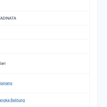
TADINATA
ari
lpinang
angka Belitung