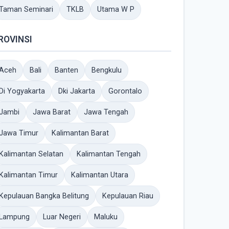
Taman Seminari
TKLB
Utama W P
ROVINSI
Aceh
Bali
Banten
Bengkulu
Di Yogyakarta
Dki Jakarta
Gorontalo
Jambi
Jawa Barat
Jawa Tengah
Jawa Timur
Kalimantan Barat
Kalimantan Selatan
Kalimantan Tengah
Kalimantan Timur
Kalimantan Utara
Kepulauan Bangka Belitung
Kepulauan Riau
Lampung
Luar Negeri
Maluku