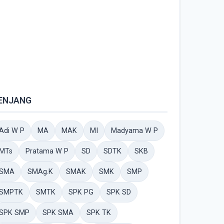
ENJANG
Adi W P
MA
MAK
MI
Madyama W P
MTs
Pratama W P
SD
SDTK
SKB
SMA
SMAg.K
SMAK
SMK
SMP
SMPTK
SMTK
SPK PG
SPK SD
SPK SMP
SPK SMA
SPK TK