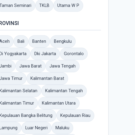
Taman Seminari
TKLB
Utama W P
ROVINSI
Aceh
Bali
Banten
Bengkulu
Di Yogyakarta
Dki Jakarta
Gorontalo
Jambi
Jawa Barat
Jawa Tengah
Jawa Timur
Kalimantan Barat
Kalimantan Selatan
Kalimantan Tengah
Kalimantan Timur
Kalimantan Utara
Kepulauan Bangka Belitung
Kepulauan Riau
Lampung
Luar Negeri
Maluku