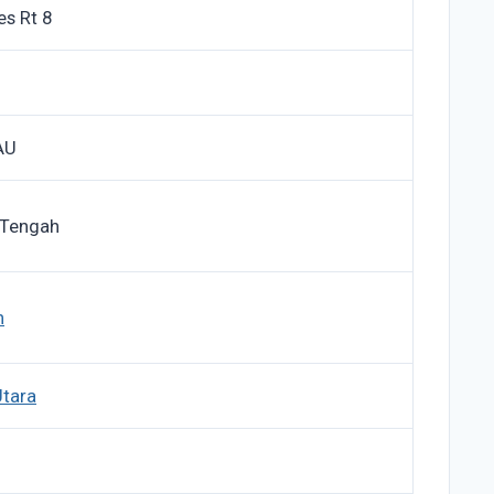
es Rt 8
AU
 Tengah
n
Utara