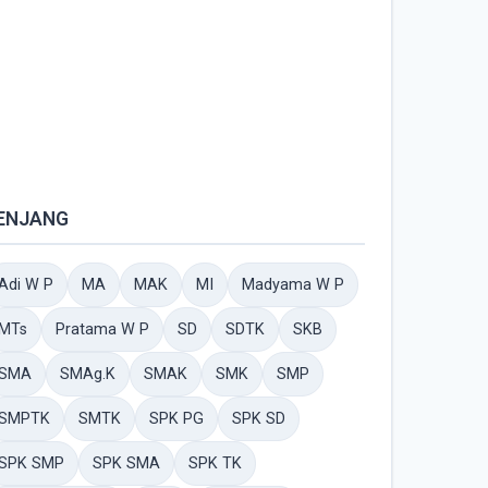
ENJANG
Adi W P
MA
MAK
MI
Madyama W P
MTs
Pratama W P
SD
SDTK
SKB
SMA
SMAg.K
SMAK
SMK
SMP
SMPTK
SMTK
SPK PG
SPK SD
SPK SMP
SPK SMA
SPK TK