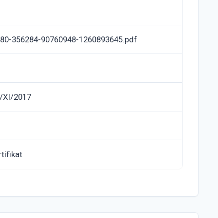
80-356284-90760948-1260893645.pdf
/XI/2017
tifikat