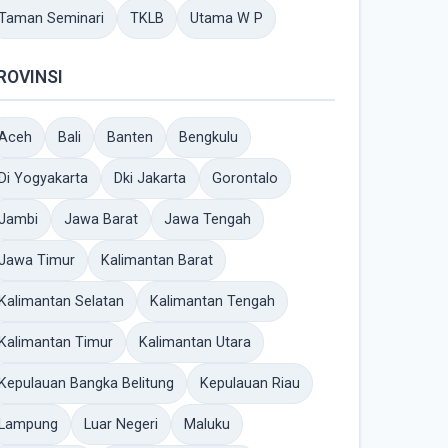
Taman Seminari
TKLB
Utama W P
ROVINSI
Aceh
Bali
Banten
Bengkulu
Di Yogyakarta
Dki Jakarta
Gorontalo
Jambi
Jawa Barat
Jawa Tengah
Jawa Timur
Kalimantan Barat
Kalimantan Selatan
Kalimantan Tengah
Kalimantan Timur
Kalimantan Utara
Kepulauan Bangka Belitung
Kepulauan Riau
Lampung
Luar Negeri
Maluku