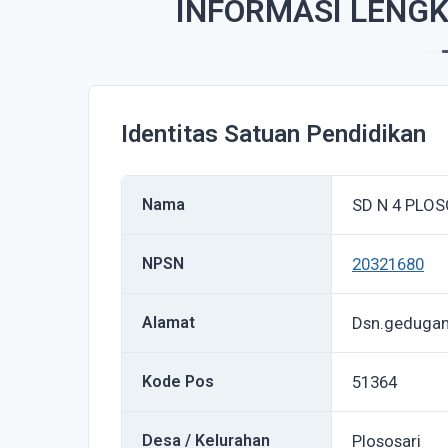
INFORMASI LENGK
Identitas Satuan Pendidikan
Nama
SD N 4 PLO
NPSN
20321680
Alamat
Dsn.geduga
Kode Pos
51364
Desa / Kelurahan
Plososari