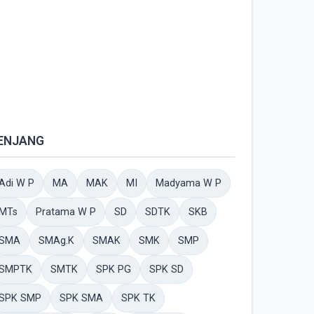
ENJANG
Adi W P
MA
MAK
MI
Madyama W P
MTs
Pratama W P
SD
SDTK
SKB
SMA
SMAg.K
SMAK
SMK
SMP
SMPTK
SMTK
SPK PG
SPK SD
SPK SMP
SPK SMA
SPK TK