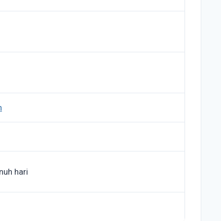
h
nuh hari