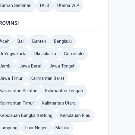
Taman Seminari
TKLB
Utama W P
ROVINSI
Aceh
Bali
Banten
Bengkulu
Di Yogyakarta
Dki Jakarta
Gorontalo
Jambi
Jawa Barat
Jawa Tengah
Jawa Timur
Kalimantan Barat
Kalimantan Selatan
Kalimantan Tengah
Kalimantan Timur
Kalimantan Utara
Kepulauan Bangka Belitung
Kepulauan Riau
Lampung
Luar Negeri
Maluku