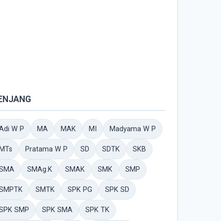
ENJANG
Adi W P
MA
MAK
MI
Madyama W P
MTs
Pratama W P
SD
SDTK
SKB
SMA
SMAg.K
SMAK
SMK
SMP
SMPTK
SMTK
SPK PG
SPK SD
SPK SMP
SPK SMA
SPK TK