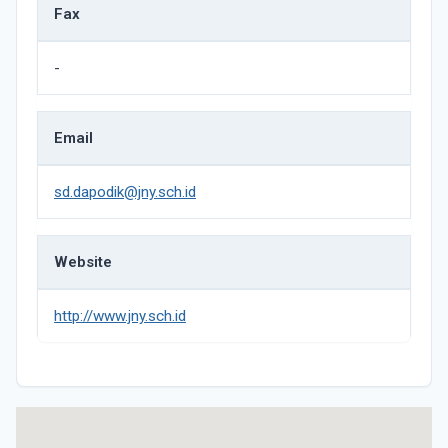
Fax
-
Email
sd.dapodik@jny.sch.id
Website
http://www.jny.sch.id