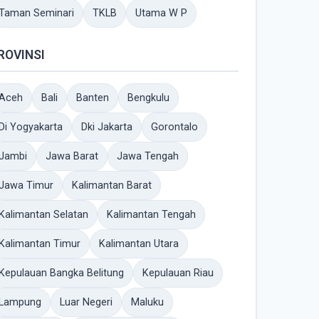
Taman Seminari
TKLB
Utama W P
ROVINSI
Aceh
Bali
Banten
Bengkulu
Di Yogyakarta
Dki Jakarta
Gorontalo
Jambi
Jawa Barat
Jawa Tengah
Jawa Timur
Kalimantan Barat
Kalimantan Selatan
Kalimantan Tengah
Kalimantan Timur
Kalimantan Utara
Kepulauan Bangka Belitung
Kepulauan Riau
Lampung
Luar Negeri
Maluku