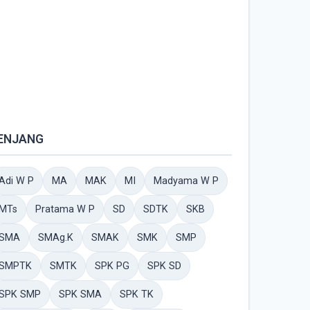
ENJANG
Adi W P
MA
MAK
MI
Madyama W P
MTs
Pratama W P
SD
SDTK
SKB
SMA
SMAg.K
SMAK
SMK
SMP
SMPTK
SMTK
SPK PG
SPK SD
SPK SMP
SPK SMA
SPK TK