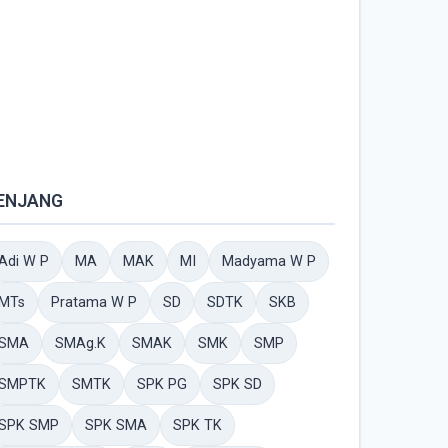
ENJANG
Adi W P
MA
MAK
MI
Madyama W P
MTs
Pratama W P
SD
SDTK
SKB
SMA
SMAg.K
SMAK
SMK
SMP
SMPTK
SMTK
SPK PG
SPK SD
SPK SMP
SPK SMA
SPK TK