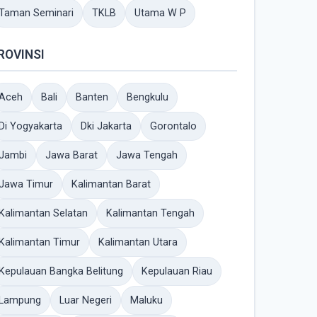
Taman Seminari
TKLB
Utama W P
ROVINSI
Aceh
Bali
Banten
Bengkulu
Di Yogyakarta
Dki Jakarta
Gorontalo
Jambi
Jawa Barat
Jawa Tengah
Jawa Timur
Kalimantan Barat
Kalimantan Selatan
Kalimantan Tengah
Kalimantan Timur
Kalimantan Utara
Kepulauan Bangka Belitung
Kepulauan Riau
Lampung
Luar Negeri
Maluku