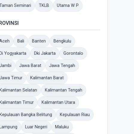
Taman Seminari
TKLB
Utama W P
ROVINSI
Aceh
Bali
Banten
Bengkulu
Di Yogyakarta
Dki Jakarta
Gorontalo
Jambi
Jawa Barat
Jawa Tengah
Jawa Timur
Kalimantan Barat
Kalimantan Selatan
Kalimantan Tengah
Kalimantan Timur
Kalimantan Utara
Kepulauan Bangka Belitung
Kepulauan Riau
Lampung
Luar Negeri
Maluku