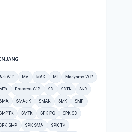
ENJANG
Adi W P
MA
MAK
MI
Madyama W P
MTs
Pratama W P
SD
SDTK
SKB
SMA
SMAg.K
SMAK
SMK
SMP
SMPTK
SMTK
SPK PG
SPK SD
SPK SMP
SPK SMA
SPK TK